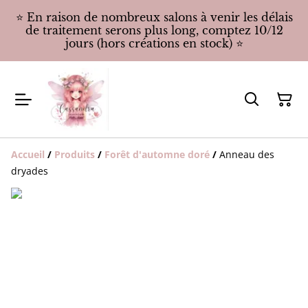
⭐️ En raison de nombreux salons à venir les délais
de traitement serons plus long, comptez 10/12
jours (hors créations en stock) ⭐️
Accueil
/
Produits
/
Forêt d'automne doré
/
Anneau des
dryades