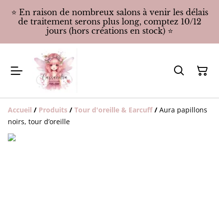
⭐️ En raison de nombreux salons à venir les délais
de traitement serons plus long, comptez 10/12
jours (hors créations en stock) ⭐️
Accueil
/
Produits
/
Tour d'oreille & Earcuff
/
Aura papillons
noirs, tour d’oreille