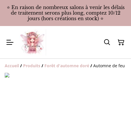
⭐️ En raison de nombreux salons à venir les délais
de traitement serons plus long, comptez 10/12
jours (hors créations en stock) ⭐️
Accueil
/
Produits
/
Forêt d'automne doré
/
Automne de feu