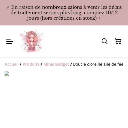
⭐️ En raison de nombreux salons à venir les délais
de traitement serons plus long, comptez 10/12
jours (hors créations en stock) ⭐️
Accueil
/
Produits
/
Minis Budget
/
Boucle d’oreille aile de fée