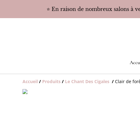
⭐️ En raison de nombreux salons à ven
Accu
Accueil
/
Produits
/
Le Chant Des Cigales
/
Clair de for