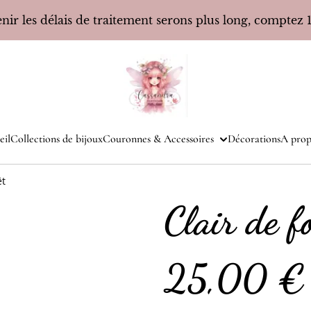
ir les délais de traitement serons plus long, comptez 10
eil
Collections de bijoux
Couronnes & Accessoires
Décorations
A prop
êt
Clair de f
25,00 €