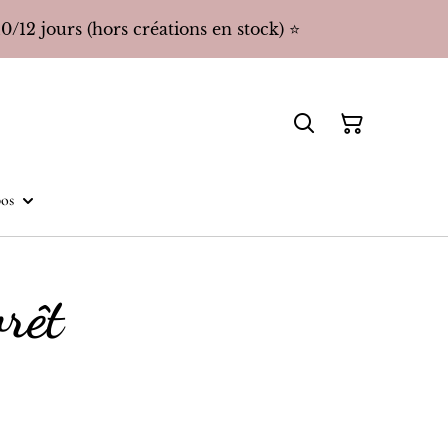
/12 jours (hors créations en stock) ⭐️
os
orêt