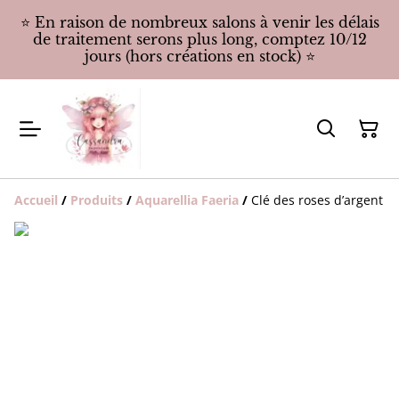
⭐️ En raison de nombreux salons à venir les délais
de traitement serons plus long, comptez 10/12
jours (hors créations en stock) ⭐️
Accueil
/
Produits
/
Aquarellia Faeria
/
Clé des roses d’argent