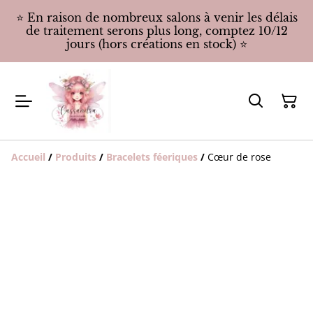
⭐️ En raison de nombreux salons à venir les délais
de traitement serons plus long, comptez 10/12
jours (hors créations en stock) ⭐️
Accueil
/
Produits
/
Bracelets féeriques
/
Cœur de rose