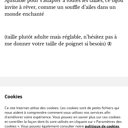
Ajustable pour s’adapter à toutes les tailles, ce bijou
invite à rêver, comme un souffle d’ailes dans un
monde enchanté
(taille plutôt adulte mais réglable, n’hésitez pas à
me donner votre taille de poignet si besoin) 🦋
Contactez-nous
Conditions
Cookies
Politique de
Politique de cookies
confidentialité
Ce site Internet utilise des cookies. Les cookies sont de petits fichiers qui
Livraison hors France
nous aident à comprendre comment vous utilisez nos services afin
d'améliorer votre expérience. Vous pouvez en savoir plus sur ces cookies
et contrôler la façon dont ils sont utilisés en cliquant sur « Paramètres des
cookies ». Vous pouvez également consulter notre
politique de cookies
.