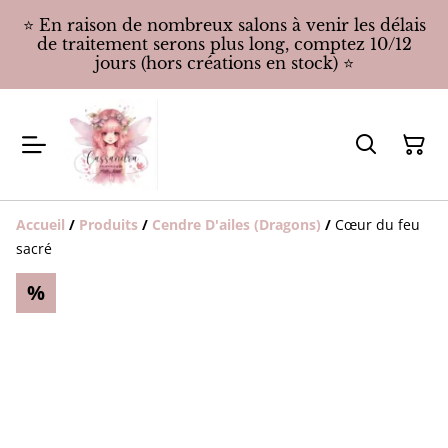
⭐️ En raison de nombreux salons à venir les délais
de traitement serons plus long, comptez 10/12
jours (hors créations en stock) ⭐️
Accueil
/
Produits
/
Cendre D'ailes (Dragons)
/
Cœur du feu
sacré
%