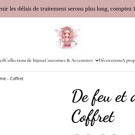
ir les délais de traitement serons plus long, comptez 10
eil
Collections de bijoux
Couronnes & Accessoires
Décorations
A prop
me - Coffret
De feu et
Coffret