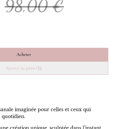
98,00 €
Acheter
Ajouter au panier
anale imaginée pour celles et ceux qui
 quotidien.
ne création unique, sculptée dans l’instant,