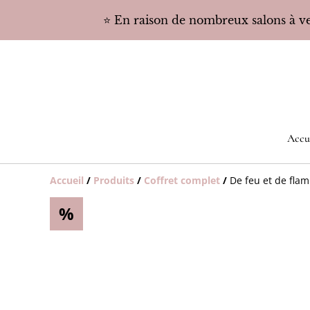
⭐️ En raison de nombreux salons à ven
Accu
Accueil
/
Produits
/
Coffret complet
/
De feu et de flam
%