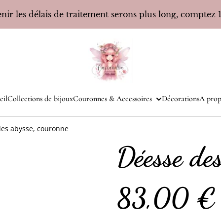
ir les délais de traitement serons plus long, comptez 10
eil
Collections de bijoux
Couronnes & Accessoires
Décorations
A prop
es abysse, couronne
Déesse des
83,00 €