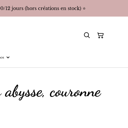
/12 jours (hors créations en stock) ⭐️
os
 abysse, couronne