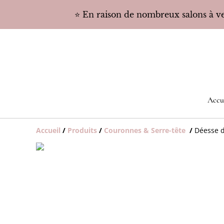
⭐️ En raison de nombreux salons à ven
Accu
Accueil
/
Produits
/
Couronnes & Serre-tête
/
Déesse d