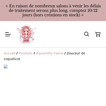
⭐️ En raison de nombreux salons à venir les délais
de traitement serons plus long, comptez 10/12
jours (hors créations en stock) ⭐️
Accueil
/
Produits
/
Aquarellia Faeria
/
Douceur de
coquelicot