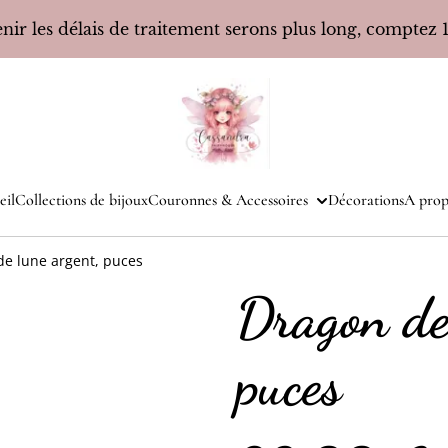
ir les délais de traitement serons plus long, comptez 10
eil
Collections de bijoux
Couronnes & Accessoires
Décorations
A prop
de lune argent, puces
Dragon de
puces