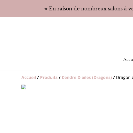
⭐️ En raison de nombreux salons à ven
Accu
Accueil
/
Produits
/
Cendre D'ailes (Dragons)
/
Dragon 