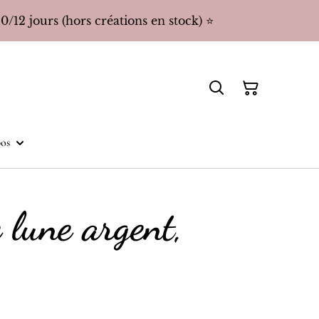
/12 jours (hors créations en stock) ⭐️
os
 lune argent,