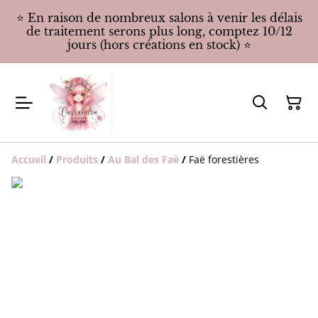
⭐️ En raison de nombreux salons à venir les délais
de traitement serons plus long, comptez 10/12
jours (hors créations en stock) ⭐️
Accueil
/
Produits
/
Au Bal des Faë
/
Faë forestières