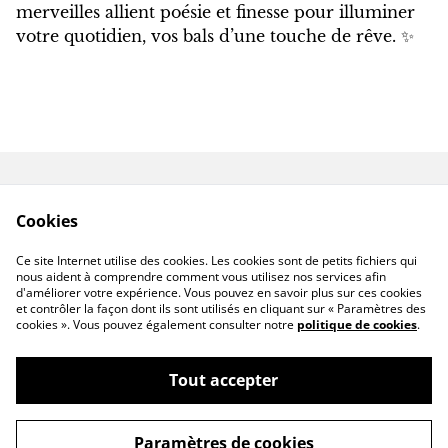
merveilles allient poésie et finesse pour illuminer
votre quotidien, vos bals d’une touche de rêve. ✨
Contactez-nous
Conditions
Cookies
Politique de
Politique de cookies
confidentialité
Ce site Internet utilise des cookies. Les cookies sont de petits fichiers qui
Livraison hors France
nous aident à comprendre comment vous utilisez nos services afin
d'améliorer votre expérience. Vous pouvez en savoir plus sur ces cookies
et contrôler la façon dont ils sont utilisés en cliquant sur « Paramètres des
cookies ». Vous pouvez également consulter notre
politique de cookies
.
Tout accepter
©
2026
CassandraFAIRYHOUSE
Paramètres de cookies