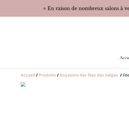
⭐️ En raison de nombreux salons à ven
Accu
Accueil
/
Produits
/
Royaume des fées des neiges
/
Fée