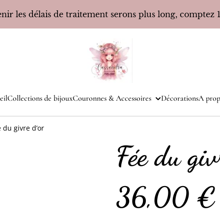
ir les délais de traitement serons plus long, comptez 10
eil
Collections de bijoux
Couronnes & Accessoires
Décorations
A prop
 du givre d’or
Fée du giv
36,00 €