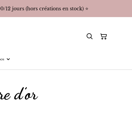
/12 jours (hors créations en stock) ⭐️
os
re d’or