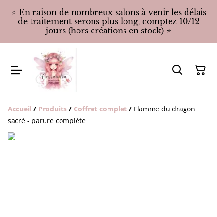
⭐️ En raison de nombreux salons à venir les délais
de traitement serons plus long, comptez 10/12
jours (hors créations en stock) ⭐️
Accueil
/
Produits
/
Coffret complet
/
Flamme du dragon
sacré - parure complète