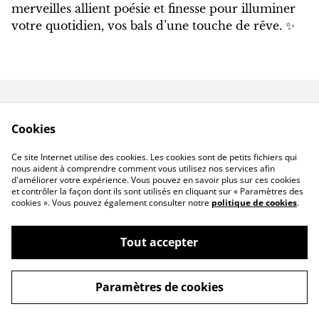
merveilles allient poésie et finesse pour illuminer
votre quotidien, vos bals d’une touche de rêve. ✨
Contactez-nous
Conditions
Cookies
Politique de
Politique de cookies
confidentialité
Ce site Internet utilise des cookies. Les cookies sont de petits fichiers qui
Livraison hors France
nous aident à comprendre comment vous utilisez nos services afin
d'améliorer votre expérience. Vous pouvez en savoir plus sur ces cookies
et contrôler la façon dont ils sont utilisés en cliquant sur « Paramètres des
cookies ». Vous pouvez également consulter notre
politique de cookies
.
Tout accepter
©
2026
CassandraFAIRYHOUSE
Paramètres de cookies
powered by