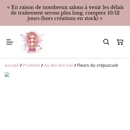
⭐️ En raison de nombreux salons à venir les délais
de traitement serons plus long, comptez 10/12
jours (hors créations en stock) ⭐️
Accueil
/
Produits
/
Au Bal des Faë
/
Fleurs du crépuscule