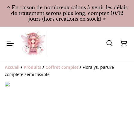
⭐️ En raison de nombreux salons à venir les délais
de traitement serons plus long, comptez 10/12
jours (hors créations en stock) ⭐️
Accueil
/
Produits
/
Coffret complet
/
Floralys, parure
complète semi flexible