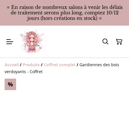
⭐️ En raison de nombreux salons à venir les délais
de traitement serons plus long, comptez 10/12
jours (hors créations en stock) ⭐️
Accueil
/
Produits
/
Coffret complet
/
Gardiennes des bois
verdoyants - Coffret
%