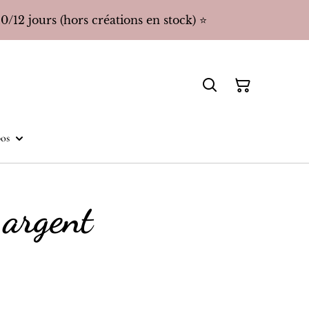
/12 jours (hors créations en stock) ⭐️
os
argent