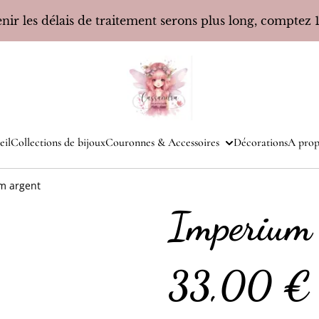
ir les délais de traitement serons plus long, comptez 10
eil
Collections de bijoux
Couronnes & Accessoires
Décorations
A prop
m argent
Imperium 
33,00 €