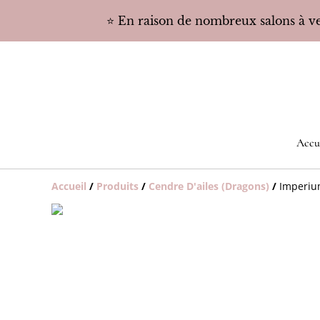
⭐️ En raison de nombreux salons à ven
Accu
Accueil
/
Produits
/
Cendre D'ailes (Dragons)
/
Imperiu