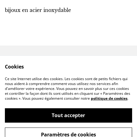
bijoux en acier inoxydable
Contactez-nous
Conditions
Cookies
Politique de
Politique de cookies
confidentialité
Ce site Internet utilise des cookies. Les cookies sont de petits fichiers qui
Livraison hors France
nous aident à comprendre comment vous utilisez nos services afin
d'améliorer votre expérience. Vous pouvez en savoir plus sur ces cookies
et contrôler la façon dont ils sont utilisés en cliquant sur « Paramètres des
cookies ». Vous pouvez également consulter notre
politique de cookies
.
Tout accepter
©
2026
CassandraFAIRYHOUSE
Paramètres de cookies