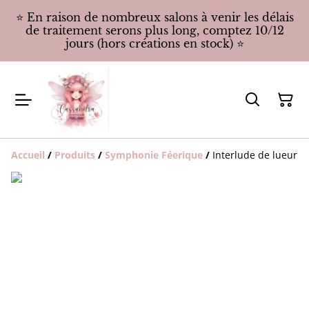
⭐️ En raison de nombreux salons à venir les délais
de traitement serons plus long, comptez 10/12
jours (hors créations en stock) ⭐️
Accueil
/
Produits
/
Symphonie Féerique
/
Interlude de lueur