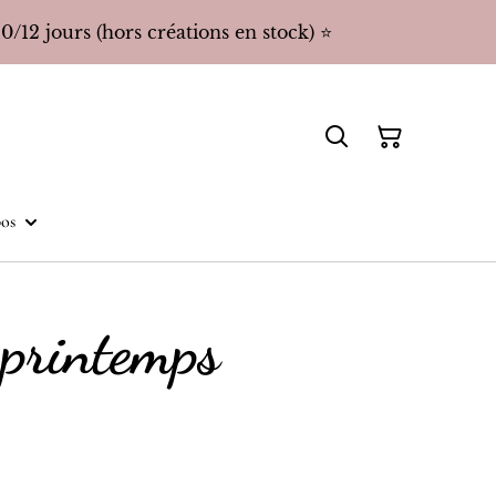
/12 jours (hors créations en stock) ⭐️
os
 printemps