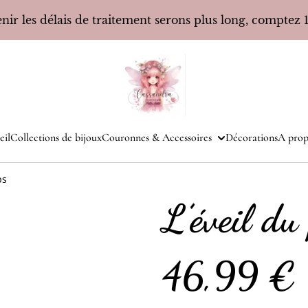
ir les délais de traitement serons plus long, comptez 10
eil
Collections de bijoux
Couronnes & Accessoires
Décorations
A prop
ps
L’éveil du
46,99 €