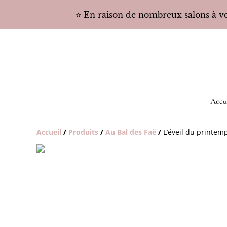
⭐️ En raison de nombreux salons à ven
Accu
Accueil
/
Produits
/
Au Bal des Faë
/
L’éveil du printem