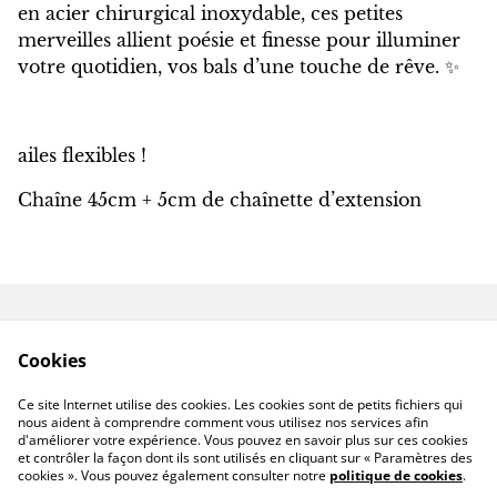
en acier chirurgical inoxydable, ces petites
merveilles allient poésie et finesse pour illuminer
votre quotidien, vos bals d’une touche de rêve. ✨
ailes flexibles !
Chaîne 45cm + 5cm de chaînette d’extension
Contactez-nous
Conditions
Cookies
Politique de
Politique de cookies
confidentialité
Ce site Internet utilise des cookies. Les cookies sont de petits fichiers qui
Livraison hors France
nous aident à comprendre comment vous utilisez nos services afin
d'améliorer votre expérience. Vous pouvez en savoir plus sur ces cookies
et contrôler la façon dont ils sont utilisés en cliquant sur « Paramètres des
cookies ». Vous pouvez également consulter notre
politique de cookies
.