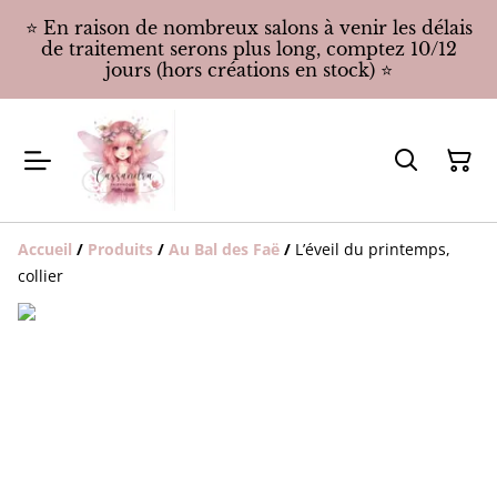
⭐️ En raison de nombreux salons à venir les délais
de traitement serons plus long, comptez 10/12
jours (hors créations en stock) ⭐️
Accueil
/
Produits
/
Au Bal des Faë
/
L’éveil du printemps,
collier