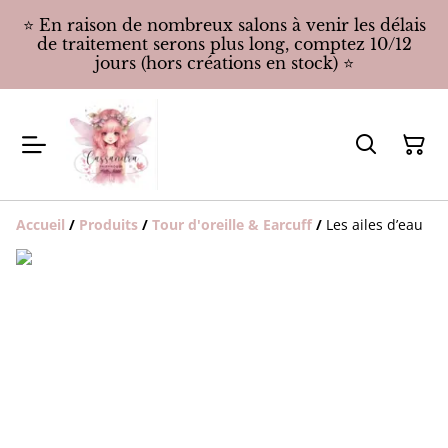
⭐️ En raison de nombreux salons à venir les délais
de traitement serons plus long, comptez 10/12
jours (hors créations en stock) ⭐️
Accueil
/
Produits
/
Tour d'oreille & Earcuff
/
Les ailes d’eau