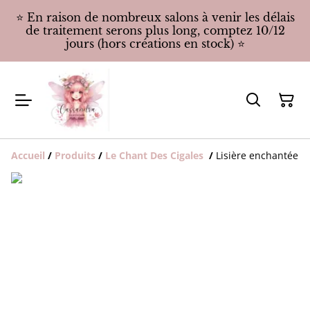
⭐️ En raison de nombreux salons à venir les délais
de traitement serons plus long, comptez 10/12
jours (hors créations en stock) ⭐️
Accueil
/
Produits
/
Le Chant Des Cigales
/
Lisière enchantée