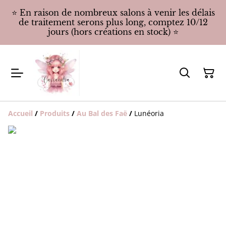
⭐️ En raison de nombreux salons à venir les délais
de traitement serons plus long, comptez 10/12
jours (hors créations en stock) ⭐️
Accueil
/
Produits
/
Au Bal des Faë
/
Lunéoria