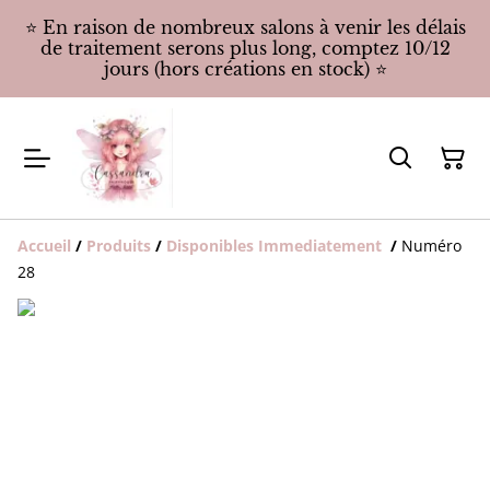
⭐️ En raison de nombreux salons à venir les délais
de traitement serons plus long, comptez 10/12
jours (hors créations en stock) ⭐️
Accueil
/
Produits
/
Disponibles Immediatement
/
Numéro
28