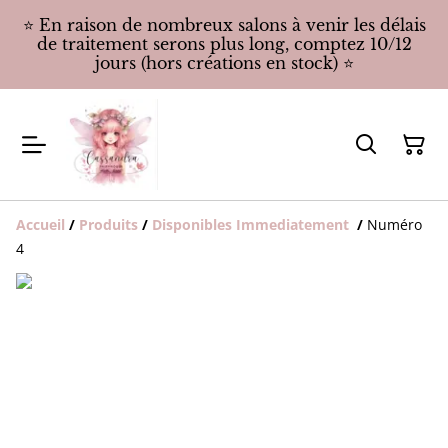
⭐️ En raison de nombreux salons à venir les délais
de traitement serons plus long, comptez 10/12
jours (hors créations en stock) ⭐️
Accueil
/
Produits
/
Disponibles Immediatement
/
Numéro
4