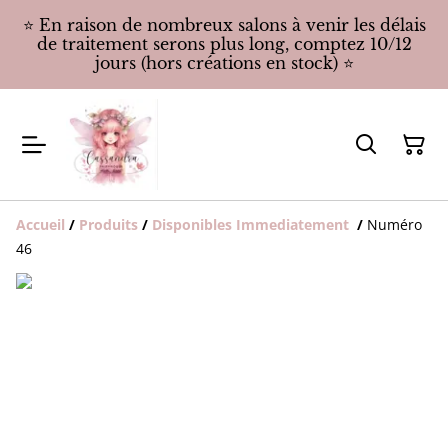
⭐️ En raison de nombreux salons à venir les délais
de traitement serons plus long, comptez 10/12
jours (hors créations en stock) ⭐️
Accueil
/
Produits
/
Disponibles Immediatement
/
Numéro
46