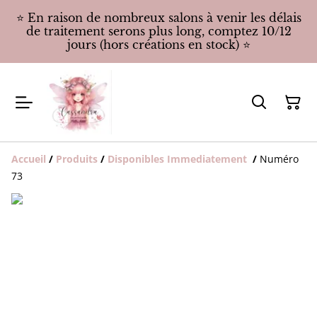
⭐️ En raison de nombreux salons à venir les délais
de traitement serons plus long, comptez 10/12
jours (hors créations en stock) ⭐️
Accueil
/
Produits
/
Disponibles Immediatement
/
Numéro
73