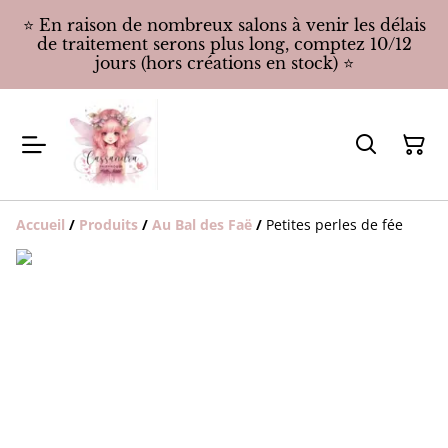
⭐️ En raison de nombreux salons à venir les délais
de traitement serons plus long, comptez 10/12
jours (hors créations en stock) ⭐️
Accueil
/
Produits
/
Au Bal des Faë
/
Petites perles de fée