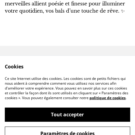
merveilles allient poésie et finesse pour illuminer
votre quotidien, vos bals d’une touche de rêve. ✨
Contactez-nous
Conditions
Cookies
Politique de
Politique de cookies
confidentialité
Ce site Internet utilise des cookies. Les cookies sont de petits fichiers qui
Livraison hors France
nous aident à comprendre comment vous utilisez nos services afin
d'améliorer votre expérience. Vous pouvez en savoir plus sur ces cookies
et contrôler la façon dont ils sont utilisés en cliquant sur « Paramètres des
cookies ». Vous pouvez également consulter notre
politique de cookies
.
Tout accepter
©
2026
CassandraFAIRYHOUSE
Paramètres de cookies