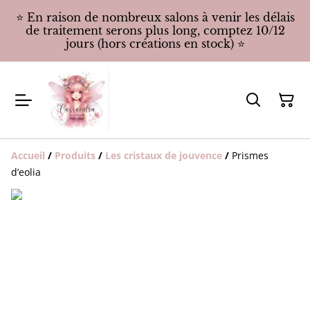
⭐️ En raison de nombreux salons à venir les délais
de traitement serons plus long, comptez 10/12
jours (hors créations en stock) ⭐️
Accueil
/
Produits
/
Les cristaux de jouvence
/
Prismes
d’eolia