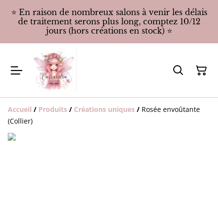
⭐️ En raison de nombreux salons à venir les délais
de traitement serons plus long, comptez 10/12
jours (hors créations en stock) ⭐️
Accueil
/
Produits
/
Créations uniques
/
Rosée envoûtante
(Collier)