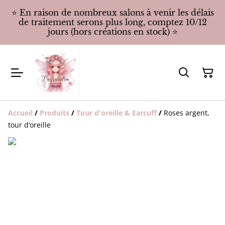
⭐️ En raison de nombreux salons à venir les délais
de traitement serons plus long, comptez 10/12
jours (hors créations en stock) ⭐️
Accueil
/
Produits
/
Tour d'oreille & Earcuff
/
Roses argent,
tour d’oreille