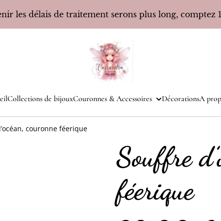
ir les délais de traitement serons plus long, comptez 10
eil
Collections de bijoux
Couronnes & Accessoires
Décorations
A prop
d’océan, couronne féerique
Souffre d’
féerique