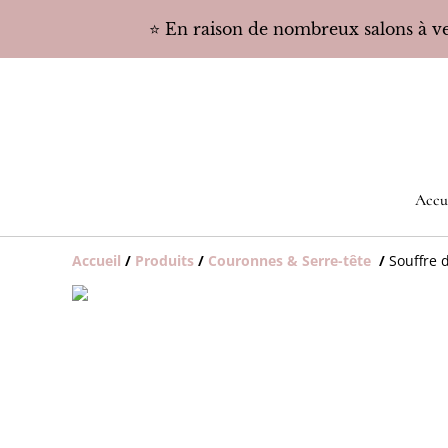
⭐️ En raison de nombreux salons à ven
Accu
Accueil
/
Produits
/
Couronnes & Serre-tête
/
Souffre 