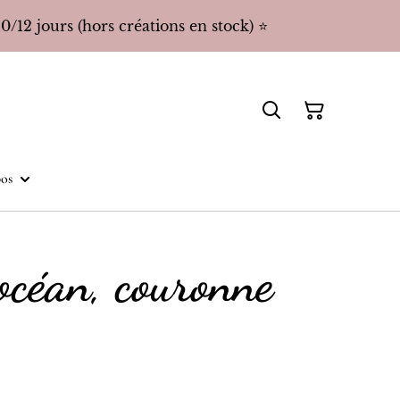
/12 jours (hors créations en stock) ⭐️
os
océan, couronne