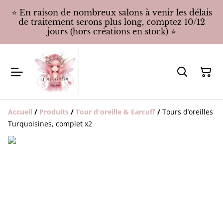
⭐️ En raison de nombreux salons à venir les délais
de traitement serons plus long, comptez 10/12
jours (hors créations en stock) ⭐️
Accueil
/
Produits
/
Tour d'oreille & Earcuff
/
Tours d’oreilles
Turquoisines, complet x2