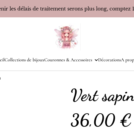
ir les délais de traitement serons plus long, comptez 10
eil
Collections de bijoux
Couronnes & Accessoires
Décorations
A prop
n
Vert sapi
36,00 €