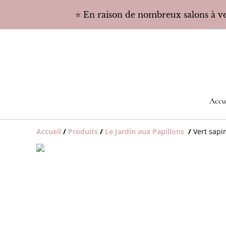
⭐️ En raison de nombreux salons à ven
Accu
Accueil
/
Produits
/
Le Jardin aux Papillons
/
Vert sapi