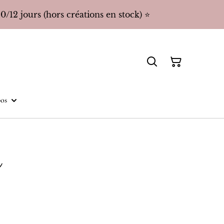
/12 jours (hors créations en stock) ⭐️
os
n