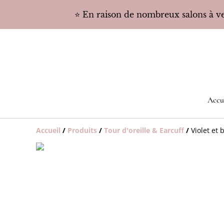
⭐️ En raison de nombreux salons à ven
Accu
Accueil
/
Produits
/
Tour d'oreille & Earcuff
/
Violet et 