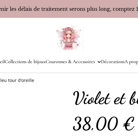
ir les délais de traitement serons plus long, comptez 10
eil
Collections de bijoux
Couronnes & Accessoires
Décorations
A prop
bleu tour d’oreille
Violet et b
38,00 €