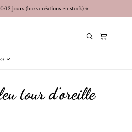
/12 jours (hors créations en stock) ⭐️
os
leu tour d’oreille