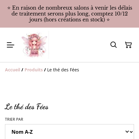
⭐️ En raison de nombreux salons à venir les délais
de traitement serons plus long, comptez 10/12
jours (hors créations en stock) ⭐️
Accueil
/
Produits
/
Le thé des Fées
Le thé des Fées
TRIER PAR