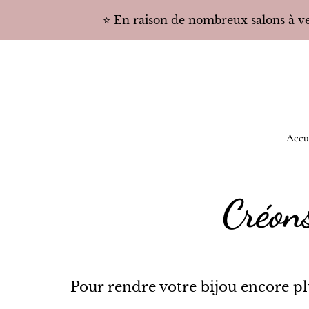
⭐️ En raison de nombreux salons à ven
Accu
Créons
Pour rendre votre bijou encore plu