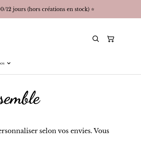
/12 jours (hors créations en stock) ⭐️
os
ssemble
ersonnaliser selon vos envies. Vous