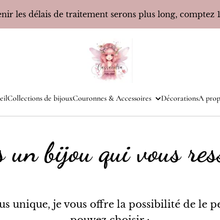
ir les délais de traitement serons plus long, comptez 10
eil
Collections de bijoux
Couronnes & Accessoires
Décorations
A prop
 un bijou qui vous re
s unique, je vous offre la possibilité de le p